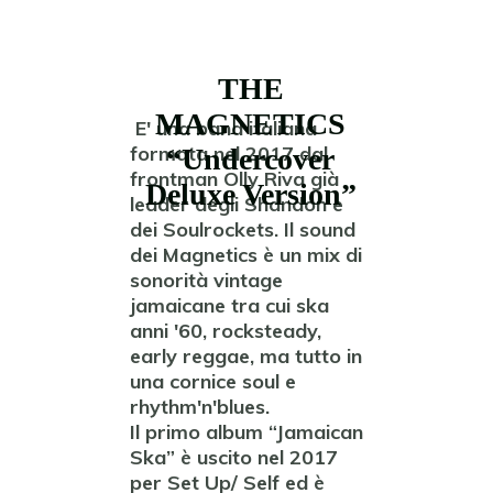
THE
MAGNETICS
E' una band italiana
formata nel 2017 dal
“Undercover
frontman Olly Riva già
Deluxe Version”
leader degli Shandon e
dei Soulrockets. Il sound
dei Magnetics è un mix di
sonorità vintage
jamaicane tra cui ska
anni '60, rocksteady,
early reggae, ma tutto in
una cornice soul e
rhythm'n'blues.
Il primo album “Jamaican
Ska” è uscito nel 2017
per Set Up/ Self ed è